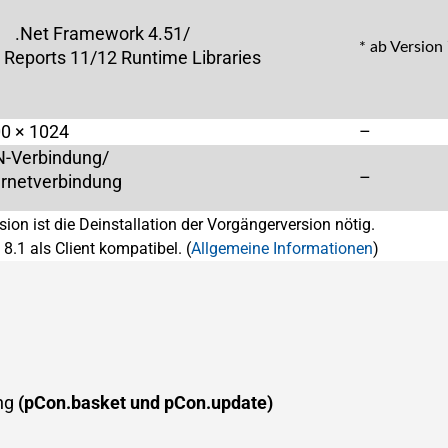
.Net Framework 4.51/
* ab Version
l Reports 11/12 Runtime Libraries
0 × 1024
–
N-Verbindung/
–
ernetverbindung
sion ist die Deinstallation der Vorgängerversion nötig.
8.1 als Client kompatibel. (
Allgemeine Informationen
)
ung
(pCon.basket und pCon.update)