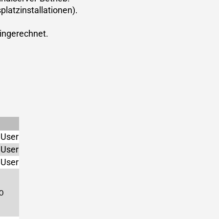
platzinstallationen).
eingerechnet.
 User
 User
 User
.0