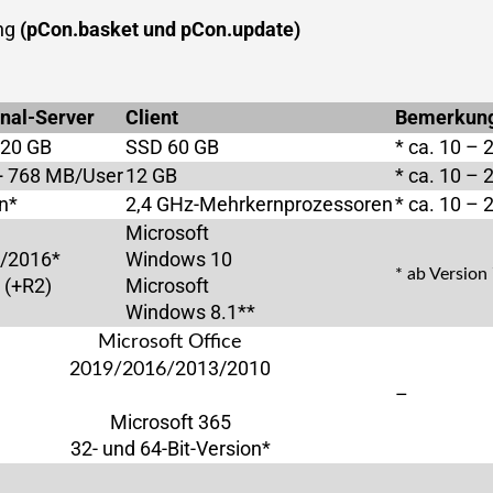
ung
(pCon.basket und pCon.update)
nal-Server
Client
Bemerkun
20 GB
SSD 60 GB
* ca. 10 – 
+ 768 MB/User
12 GB
* ca. 10 – 
n*
2,4 GHz-Mehrkernprozessoren
* ca. 10 – 
Microsoft
*/2016*
Windows 10
* ab Version
 (+R2)
Microsoft
Windows 8.1**
Microsoft Office
2013/2010
2019/2016/
–
Microsoft 365
32- und 64-Bit-Version*