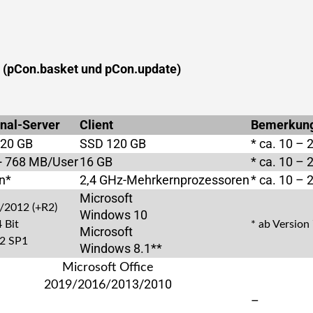
g
(pCon.basket und pCon.update)
nal-Server
Client
Bemerkun
20 GB
SSD 120 GB
* ca. 10 – 
+ 768 MB/User
16 GB
* ca. 10 – 
n*
2,4 GHz-Mehrkernprozessoren
* ca. 10 – 
Microsoft
/2012 (+R2)
Windows 10
 Bit
* ab Version
Microsoft
2 SP1
Windows 8.1**
Microsoft Office
2013/2010
2019/2016/
–