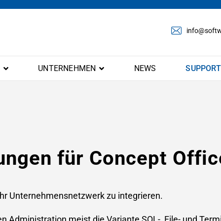
info@softw
E
UNTERNEHMEN
NEWS
SUPPORT
ungen für Concept Offi
 Ihr Unternehmensnetzwerk zu integrieren.
Administration meist die Variante SQL-, File- und Termi