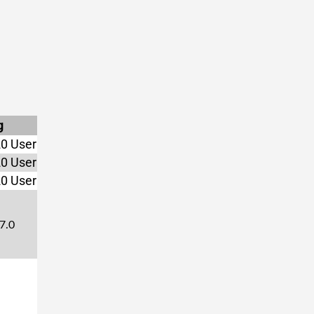
g
20 User
20 User
20 User
 7.0