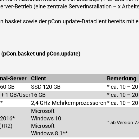
rver-Betrieb (eine zentrale Serverinstallation – x Arbeits
Con.basket sowie der pCon.update-Dataclient bereits mit 
g
(pCon.basket und pCon.update)
nal-Server
Client
Bemerkung
60 GB
SSD 120 GB
* ca. 10 – 20
 + 1 GB/User
16 GB
* ca. 10 – 20
*
2,4 GHz-Mehrkernprozessoren
* ca. 10 – 20
Microsoft
/2016*
Windows 10
* ab Version 7
(+R2)
Microsoft
Windows 8.1**