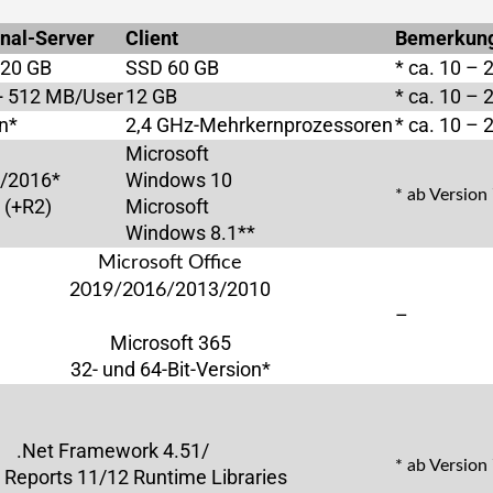
nal-Server
Client
Bemerkun
20 GB
SSD 60 GB
* ca. 10 – 
+ 512 MB/User
12 GB
* ca. 10 – 
n*
2,4 GHz-Mehrkernprozessoren
* ca. 10 – 
Microsoft
*/2016*
Windows 10
* ab Version
 (+R2)
Microsoft
Windows 8.1**
Microsoft Office
2013/2010
2019/2016/
–
Microsoft 365
32- und 64-Bit-Version*
.Net Framework 4.51/
* ab Version
l Reports 11/12 Runtime Libraries