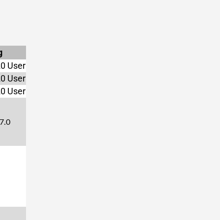
g
20 User
20 User
20 User
 7.0